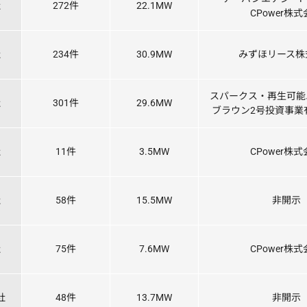
社
272件
22.1MW
CPower株
社
234件
30.9MW
みずほリース株
スパークス・再生可能
社
301件
29.6MW
ブラウン2号投資事業
社
11件
3.5MW
CPower株
社
58件
15.5MW
非開示
社
75件
7.6MW
CPower株
社
48件
13.7MW
非開示