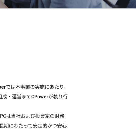
wer
では本事業の実施にあたり、
組成・運営まで
CPower
が執り行
SPCは当社および投資家の財務
長期にわたって安定的かつ安心