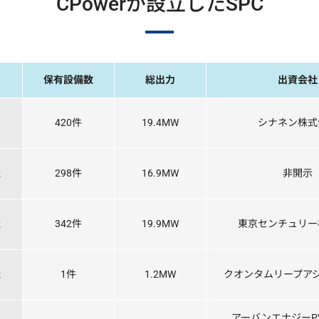
CPowerが設立したSPC
保有設備数
総出力
出資会社
420件
19.4MW
シナネン株式
社
298件
16.9MW
非開示
社
342件
19.9MW
東京センチュリー
社
1件
1.2MW
クオンタムリープア
アーバンエナジーP